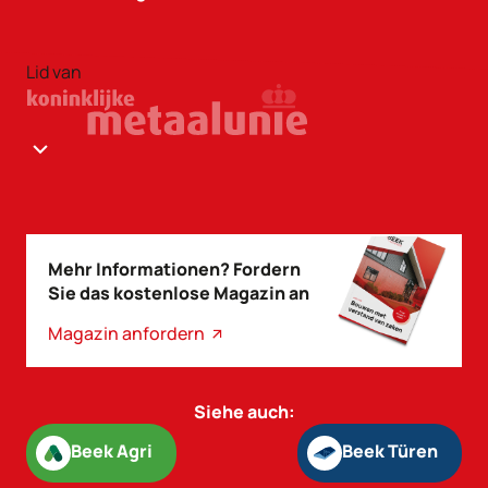
Lid van
Mehr Informationen? Fordern
Sie das kostenlose Magazin an
Magazin anfordern
Siehe auch:
Beek Agri
Beek Türen