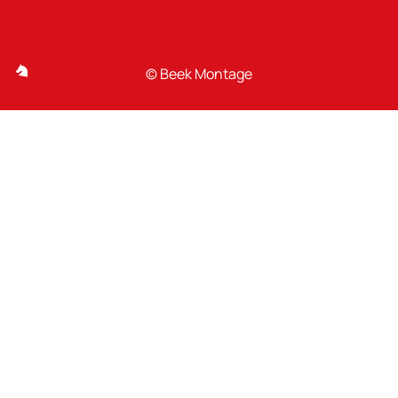
Beek Agri
Beek Türen
© Beek Montage