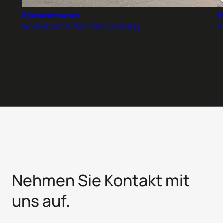
Kloosterburen
H
landwirtschaftlich, Renovierung
N
Nehmen Sie Kontakt mit
uns auf.