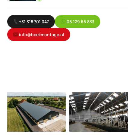
+31 318 701 047
06 129 66 833
info@beekmontage.nl